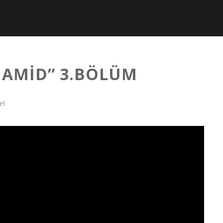
HAMID” 3.BÖLÜM
el