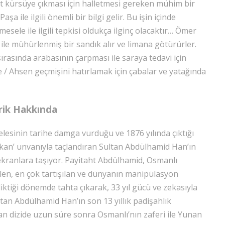
t kürsüye çıkması için halletmesi gereken mühim bir
 ile ilgili önemli bir bilgi gelir. Bu işin içinde
ele ile ilgili tepkisi oldukça ilginç olacaktır… Ömer
le mühürlenmiş bir sandık alır ve limana götürürler.
ırasında arabasının çarpması ile saraya tedavi için
e / Ahsen geçmişini hatırlamak için çabalar ve yatağında
rik Hakkında
sinin tarihe damga vurduğu ve 1876 yılında çıktığı
Hakan’ unvanıyla taçlandıran Sultan Abdülhamid Han’ın
ekranlara taşıyor. Payitaht Abdülhamid, Osmanlı
len, en çok tartışılan ve dünyanın manipülasyon
ktiği dönemde tahta çıkarak, 33 yıl gücü ve zekasıyla
tan Abdülhamid Han’ın son 13 yıllık padişahlık
n dizide uzun süre sonra Osmanlı’nın zaferi ile Yunan