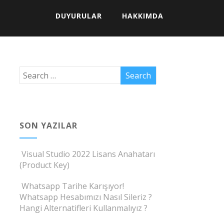
DUYURULAR
HAKKIMDA
SON YAZILAR
Visual Studio 2022 Lisans Anahatarı
(Product Key)
Whatsapp Tarihe Karışıyor!
Whatsapp Hesabımızı Nasıl Sileriz ?
Hangi Alternatifleri Kullanmalıyız ?