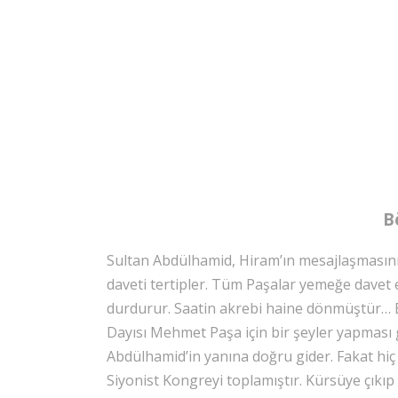
B
Sultan Abdülhamid, Hiram’ın mesajlaşmasını 
daveti tertipler. Tüm Paşalar yemeğe davet 
durdurur. Saatin akrebi haine dönmüştür… B
Dayısı Mehmet Paşa için bir şeyler yapması g
Abdülhamid’in yanına doğru gider. Fakat hiç 
Siyonist Kongreyi toplamıştır. Kürsüye çıkıp 