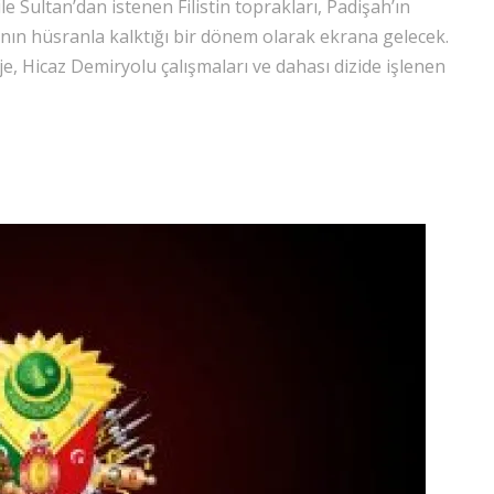
ile Sultan’dan istenen Filistin toprakları, Padişah’ın
n hüsranla kalktığı bir dönem olarak ekrana gelecek.
je, Hicaz Demiryolu çalışmaları ve dahası dizide işlenen