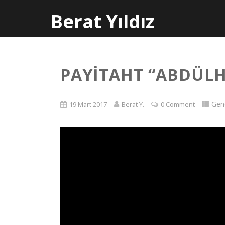
Berat Yıldız
PAYITAHT “ABDÜL
Gen
19 Mart 2017
Berat Y.
0 Comment