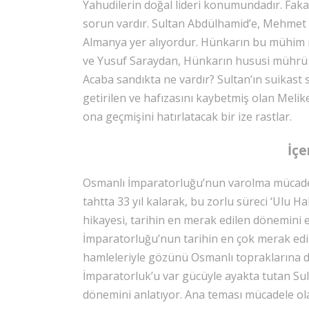
Yahudilerin doğal lideri konumundadır. Faka
sorun vardır. Sultan Abdülhamid’e, Mehmet Paşa
Almanya yer alıyordur. Hünkarın bu mühim mes
ve Yusuf Saraydan, Hünkarın hususi mührü i
Acaba sandıkta ne vardır? Sultan’ın suikast s
getirilen ve hafızasını kaybetmiş olan Melik
ona geçmişini hatırlatacak bir ize rastlar.
İçe
Osmanlı İmparatorluğu’nun varolma mücadele
tahtta 33 yıl kalarak, bu zorlu süreci ‘Ulu 
hikayesi, tarihin en merak edilen dönemini 
İmparatorluğu’nun tarihin en çok merak edi
hamleleriyle gözünü Osmanlı topraklarına di
İmparatorluk’u var gücüyle ayakta tutan Sul
dönemini anlatıyor. Ana teması mücadele ola