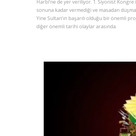
Harbi’ne de yer veriliyor. 1. Siyonist Kongre 
sonuna kadar vermediği ve masadan düşmanı
Yine Sultan’ın başarılı olduğu bir önemli pro
diğer önemli tarihi olaylar arasında.