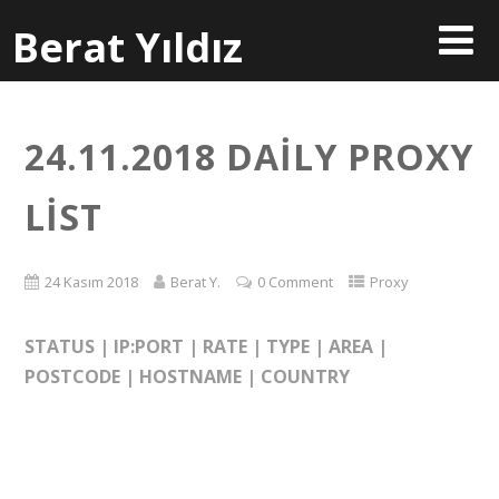
Berat Yıldız
24.11.2018 DAİLY PROXY
LİST
24 Kasım 2018
Berat Y.
0 Comment
Proxy
STATUS | IP:PORT | RATE | TYPE | AREA |
POSTCODE | HOSTNAME | COUNTRY