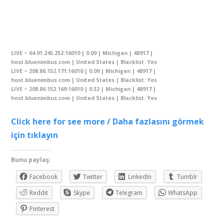
LIVE ~ 64.91.245.252:16010 | 0.09 | Michigan | 48917 |
host.bluenimbus.com | United States | Blacklist: Yes
LIVE ~ 208.86.152.171:16010 | 0.09 | Michigan | 48917 |
host.bluenimbus.com | United States | Blacklist: Yes
LIVE ~ 208.86.152.169:16010 | 0.32 | Michigan | 48917 |
host.bluenimbus.com | United States | Blacklist: Yes
Click here for see more / Daha fazlasını görmek
için tıklayın
Bunu paylaş:
Facebook
Twitter
LinkedIn
Tumblr
Reddit
Skype
Telegram
WhatsApp
Pinterest