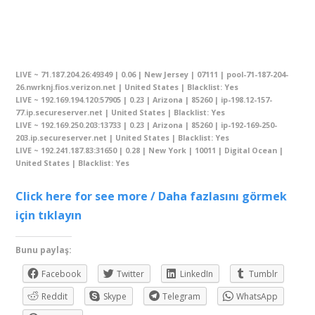
LIVE ~ 71.187.204.26:49349 | 0.06 | New Jersey | 07111 | pool-71-187-204-
26.nwrknj.fios.verizon.net | United States | Blacklist: Yes
LIVE ~ 192.169.194.120:57905 | 0.23 | Arizona | 85260 | ip-198.12-157-
77.ip.secureserver.net | United States | Blacklist: Yes
LIVE ~ 192.169.250.203:13733 | 0.23 | Arizona | 85260 | ip-192-169-250-
203.ip.secureserver.net | United States | Blacklist: Yes
LIVE ~ 192.241.187.83:31650 | 0.28 | New York | 10011 | Digital Ocean |
United States | Blacklist: Yes
Click here for see more / Daha fazlasını görmek
için tıklayın
Bunu paylaş:
Facebook
Twitter
LinkedIn
Tumblr
Reddit
Skype
Telegram
WhatsApp