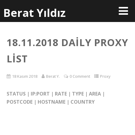
Berat Yıldız
18.11.2018 DAILY PROXY
LIST
18 Kasım 2018
Berat Y.
0 Comment
Proxy
STATUS | IP:PORT | RATE | TYPE | AREA |
POSTCODE | HOSTNAME | COUNTRY